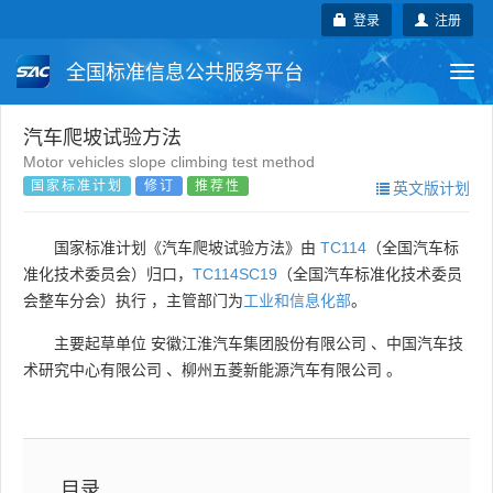
登录
注册
全国标准信息公共服务平台
Togg
navi
国家标准
行业标准
地方标准
汽车爬坡试验方法
Motor vehicles slope climbing test method
国家标准计划
修订
推荐性
英文版计划
团体标准
企业标准
国际标准
国外标准
技术委员会
国家标准计划《汽车爬坡试验方法》由
TC114
（全国汽车标
准化技术委员会）归口，
TC114SC19
（全国汽车标准化技术委员
会整车分会）执行 ，主管部门为
工业和信息化部
。
主要起草单位
安徽江淮汽车集团股份有限公司
、
中国汽车技
术研究中心有限公司
、
柳州五菱新能源汽车有限公司
。
目录