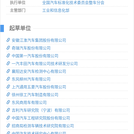
执行单位
全国汽车标准化技术委员会整车分会
主管部门
工业和信息化部
起草单位
安徽江淮汽车集团股份有限公司
奇瑞汽车股份有限公司
中国第一汽车股份有限公司
一汽丰田汽车有限公司技术研发分公司
襄阳达安汽车检测中心有限公司
东风柳州汽车有限公司
上汽通用五菱汽车股份有限公司
徐州徐工汽车制造有限公司
东风商用车有限公司
吉利汽车研究院（宁波）有限公司
中国汽车工程研究院股份有限公司
招商局检测车辆技术研究院有限公司
中国汽车技术研究中心有限公司