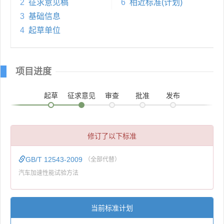
2
征求意见稿
6
相近标准(计划)
3
基础信息
4
起草单位
项目进度
起草
征求意见
审查
批准
发布
修订了以下标准
GB/T 12543-2009
（全部代替）
汽车加速性能试验方法
当前标准计划