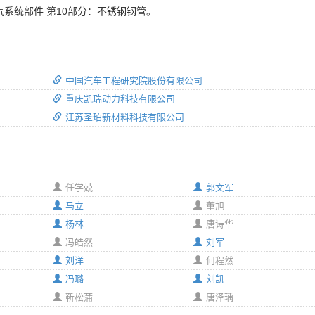
气系统部件 第10部分：不锈钢钢管。
中国汽车工程研究院股份有限公司
重庆凯瑞动力科技有限公司
江苏圣珀新材料科技有限公司
任学兢
郭文军
马立
董旭
杨林
唐诗华
冯皓然
刘军
刘洋
何程然
冯璐
刘凯
靳松蒲
唐泽瑀