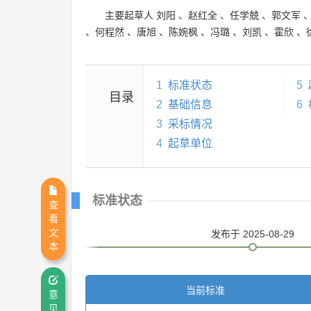
主要起草人
刘阳
、
赵红全
、
任学兢
、
郭文军
、
何程然
、
唐旭
、
陈婉枫
、
冯璐
、
刘凯
、
霍欣
、
1
标准状态
5
目录
2
基础信息
6
3
采标情况
4
起草单位
标准状态
查
看
文
发布
于 2025-08-29
本
当前标准
意
见