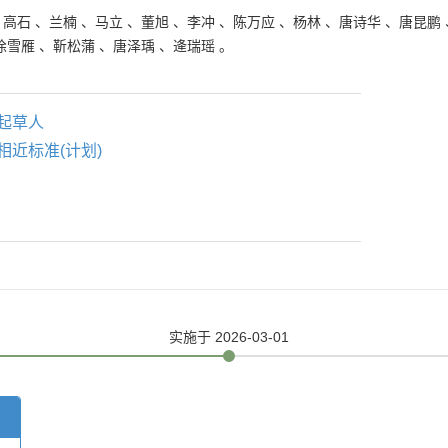
、
高石
、
兰楠
、
马立
、
董旭
、
李冲
、
陈万应
、
杨林
、
唐诗华
、
唐昆鹏
徐雪雁
、
靳松蒲
、
唐泽瑀
、
逄瑞瑶
。
起草人
相近标准(计划)
实施
于 2026-03-01