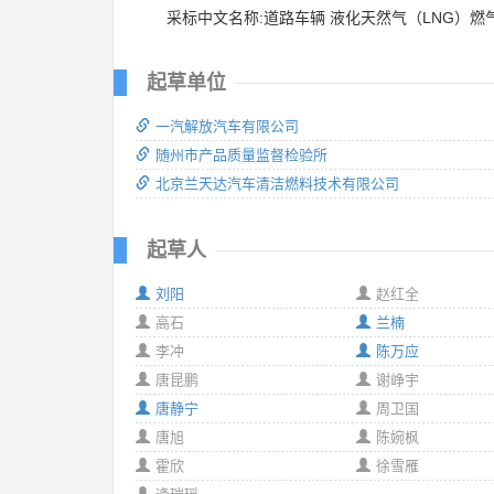
采标中文名称:道路车辆 液化天然气（LNG）燃
起草单位
一汽解放汽车有限公司
随州市产品质量监督检验所
北京兰天达汽车清洁燃料技术有限公司
起草人
刘阳
赵红全
高石
兰楠
李冲
陈万应
唐昆鹏
谢峥宇
唐静宁
周卫国
唐旭
陈婉枫
霍欣
徐雪雁