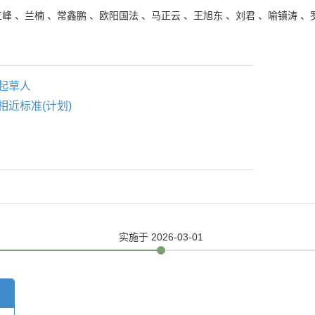
江峰
、
兰楠
、
常鑫鹏
、
欧阳国法
、
马正云
、
王旭东
、
刘君
、
喻镇涛
、
起草人
相近标准(计划)
实施
于 2026-03-01