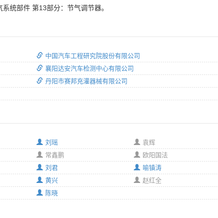
气系统部件 第13部分：节气调节器。
中国汽车工程研究院股份有限公司
襄阳达安汽车检测中心有限公司
丹阳市赛邦充灌器械有限公司
刘瑶
袁辉
常鑫鹏
欧阳国法
刘君
喻镇涛
黄兴
赵红全
陈晓