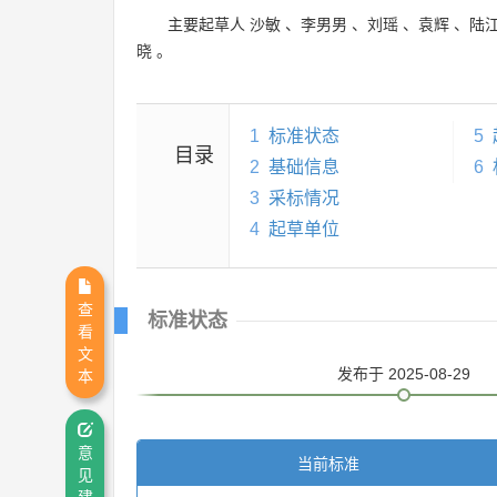
主要起草人
沙敏
、
李男男
、
刘瑶
、
袁辉
、
陆
晓
。
1
标准状态
5
目录
2
基础信息
6
3
采标情况
4
起草单位
查
标准状态
看
文
发布
于 2025-08-29
本
意
当前标准
见