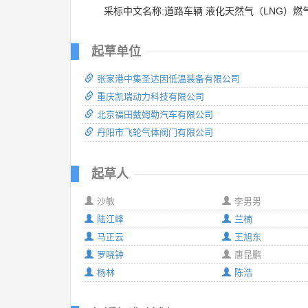
采标中文名称:道路车辆 液化天然气（LNG）燃
起草单位
张家港中集圣达因低温装备有限公司
重庆凯瑞动力科技有限公司
北京福田戴姆勒汽车有限公司
丹阳市飞轮气体阀门有限公司
起草人
沙敏
李男男
陆江峰
兰楠
马正云
王旭东
罗晓钟
唐昆鹏
杨林
陈浩