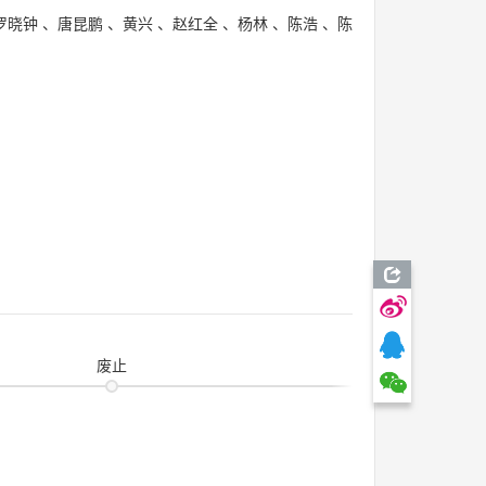
罗晓钟
、
唐昆鹏
、
黄兴
、
赵红全
、
杨林
、
陈浩
、
陈
废止