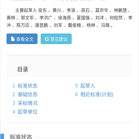
主要起草人
安东
、
黄兴
、
李浪
、
高石
、
莫宗华
、
林鹏慧
、
黄林
、
郭文军
、
李洪广
、
徐海燕
、
夏国强
、
刘洋
、
何程然
、
李
冲
、
陈万应
、
唐昆鹏
、
刘军
、
戴俊楠
、
杨林
、
冯璐
。
查看全文
意见建议
目录
1
标准状态
5
起草人
2
基础信息
6
相近标准(计划)
3
采标情况
4
起草单位
标准状态