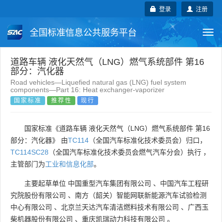
登录
注册
全国标准信息公共服务平台
Togg
navi
国家标准
行业标准
地方标准
道路车辆 液化天然气（LNG）燃气系统部件 第16
部分：汽化器
Road vehicles—Liquefied natural gas (LNG) fuel system
团体标准
企业标准
国际标准
components—Part 16: Heat exchanger-vaporizer
国家标准
推荐性
现行
国外标准
技术委员会
国家标准《道路车辆 液化天然气（LNG）燃气系统部件 第16
部分：汽化器》 由
TC114
（全国汽车标准化技术委员会）归口，
TC114SC28
（全国汽车标准化技术委员会燃气汽车分会）执行 ，
主管部门为
工业和信息化部
。
主要起草单位
中国重型汽车集团有限公司
、
中国汽车工程研
究院股份有限公司
、
南方（韶关）智能网联新能源汽车试验检测
中心有限公司
、
北京兰天达汽车清洁燃料技术有限公司
、
广西玉
柴机器股份有限公司
、
重庆凯瑞动力科技有限公司
。