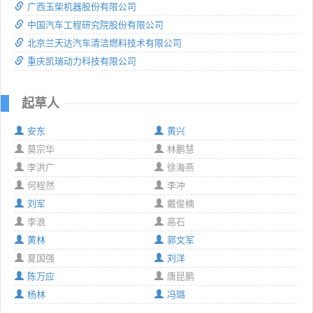
广西玉柴机器股份有限公司
中国汽车工程研究院股份有限公司
北京兰天达汽车清洁燃料技术有限公司
重庆凯瑞动力科技有限公司
起草人
安东
黄兴
莫宗华
林鹏慧
李洪广
徐海燕
何程然
李冲
刘军
戴俊楠
李浪
高石
黄林
郭文军
夏国强
刘洋
陈万应
唐昆鹏
杨林
冯璐