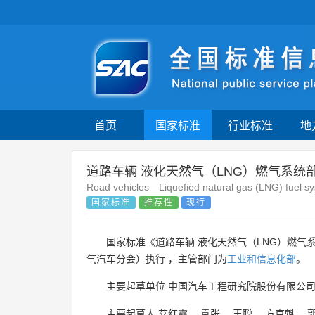
首页
国家标准
行业标准
地
道路车辆 液化天然气（LNG）燃气系统
Road vehicles—Liquefied natural gas (LNG) fuel s
国家标准
推荐性
现行
国家标准《道路车辆 液化天然气（LNG）燃气系
气汽车分会）执行 ，主管部门为
工业和信息化部
。
主要起草单位
中国汽车工程研究院股份有限公
主要起草人
艾红霞
、
袁张
、
王聪
、
方克魁
、