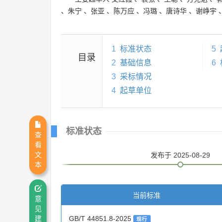
、
朱宁
、
张亚
、
陈万应
、
冯璐
、
唐诗华
、
谢峥宇
1
标准状态
5
目录
2
基础信息
6
3
采标情况
4
起草单位
标准状态
查
看
文
发布
于 2025-08-29
本
当前标准
意
见
GB/T 44851.8-2025
建
现行