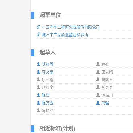
起草单位
中国汽车工程研究院股份有限公司
随州市产品质量监督检验所
起草人
艾红霞
袁张
郭文军
唐昆鹏
乐中耀
曾繁卓
赵红全
李男男
陈浩
谭琛川
陈万应
冯璐
冯皓然
相近标准(计划)