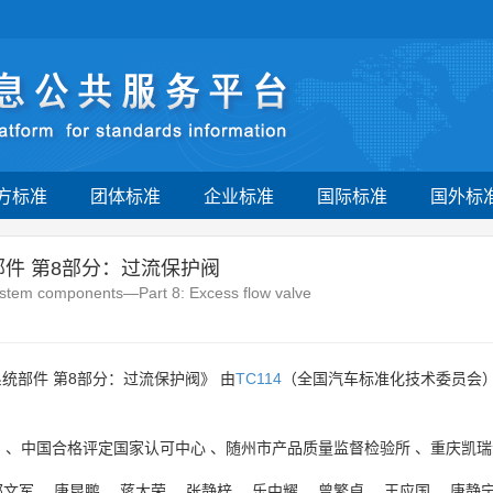
方标准
团体标准
企业标准
国际标准
国外标
部件 第8部分：过流保护阀
ystem components—Part 8: Excess flow valve
统部件 第8部分：过流保护阀》 由
TC114
（全国汽车标准化技术委员会
司
、
中国合格评定国家认可中心
、
随州市产品质量监督检验所
、
重庆凯瑞
郭文军
、
唐昆鹏
、
蒋大荣
、
张静梓
、
乐中耀
、
曾繁卓
、
王应国
、
唐静