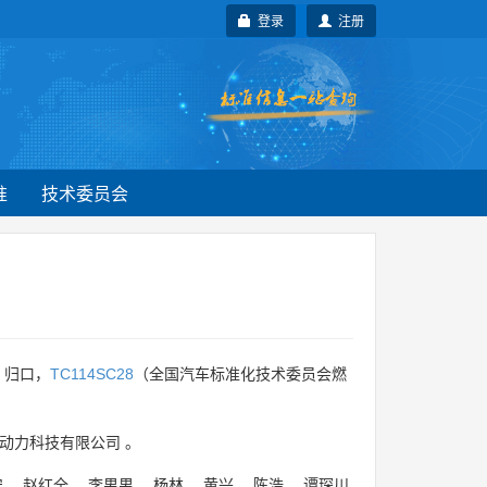
登录
注册
准
技术委员会
）归口，
TC114SC28
（全国汽车标准化技术委员会燃
动力科技有限公司
。
宁
、
赵红全
、
李男男
、
杨林
、
黄兴
、
陈浩
、
谭琛川