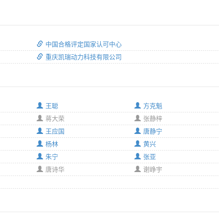
中国合格评定国家认可中心
重庆凯瑞动力科技有限公司
王聪
方克魁
蒋大荣
张静梓
王应国
唐静宁
杨林
黄兴
朱宁
张亚
唐诗华
谢峥宇