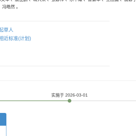
、
冯皓然
。
起草人
相近标准(计划)
实施
于 2026-03-01