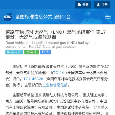
登录
注册
全国标准信息公共服务平台
Togg
navi
国家标准
行业标准
地方标准
道路车辆 液化天然气（LNG）燃气系统部件 第17
部分：天然气泄漏探测器
Road vehicles—Liquefied natural gas (LNG) fuel system
团体标准
企业标准
国际标准
components—Part 17: Natural gas detector
国家标准
推荐性
现行
国外标准
技术委员会
国家标准《道路车辆 液化天然气（LNG）燃气系统部件 第17
部分：天然气泄漏探测器》 由
TC114
（全国汽车标准化技术委员
会）归口，
TC114SC28
（全国汽车标准化技术委员会燃气汽车分
会）执行 ，主管部门为
工业和信息化部
。
主要起草单位
重庆凯瑞动力科技有限公司
、
重庆理工大学
、
南方（韶关）智能网联新能源汽车试验检测中心有限公司
、
中国
汽车工程研究院股份有限公司
、
中国测试技术研究院
、
北京兰天
达汽车清洁燃料技术有限公司
、
重庆市特种设备检测研究院
、
山