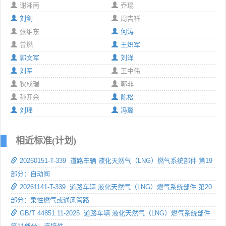
谢湘南
乔琨
刘剑
周吉祥
张维东
何涛
曾燃
王炽军
郭文军
刘洋
刘军
王中伟
狄成瑞
郭非
孙开余
陈松
刘瑶
冯璐
相近标准(计划)
20260151-T-339 道路车辆 液化天然气（LNG）燃气系统部件 第19
部分：自动阀
20261141-T-339 道路车辆 液化天然气（LNG）燃气系统部件 第20
部分：柔性燃气或通风管路
GB/T 44851.11-2025 道路车辆 液化天然气（LNG）燃气系统部件