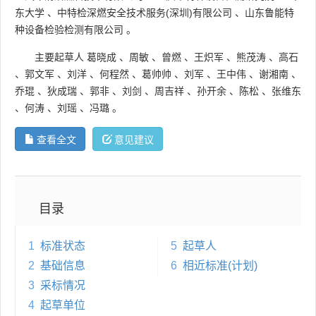
东大学
、
中特检深燃安全技术服务(深圳)有限公司
、
山东鲁能特
种设备检验检测有限公司
。
主要起草人
葛晓成
、
周敏
、
曾燃
、
王炽军
、
熊茂涛
、
高石
、
郭文军
、
刘洋
、
何程然
、
葛帅帅
、
刘军
、
王中伟
、
谢湘南
、
乔琨
、
狄成瑞
、
郭非
、
刘剑
、
周吉祥
、
孙开余
、
陈松
、
张维东
、
何涛
、
刘瑶
、
冯璐
。
查看全文
意见建议
目录
1
标准状态
5
起草人
2
基础信息
6
相近标准(计划)
3
采标情况
4
起草单位