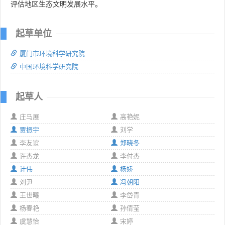
评估地区生态文明发展水平。
起草单位
厦门市环境科学研究院
中国环境科学研究院
起草人
庄马展
高艳妮
贾振宇
刘学
李友谊
郑晓冬
许杰龙
李付杰
计伟
杨娇
刘尹
冯朝阳
王世曦
李岱青
杨春艳
孙倩莹
虞慧怡
宋婷