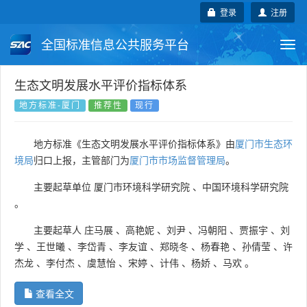
登录
注册
全国标准信息公共服务平台
Togg
navi
国家标准
行业标准
地方标准
生态文明发展水平评价指标体系
地方标准-厦门
推荐性
现行
团体标准
企业标准
国际标准
地方标准《生态文明发展水平评价指标体系》由
厦门市生态环
国外标准
技术委员会
境局
归口上报，主管部门为
厦门市市场监督管理局
。
主要起草单位
厦门市环境科学研究院
、
中国环境科学研究院
。
主要起草人
庄马展
、
高艳妮
、
刘尹
、
冯朝阳
、
贾振宇
、
刘
学
、
王世曦
、
李岱青
、
李友谊
、
郑晓冬
、
杨春艳
、
孙倩莹
、
许
杰龙
、
李付杰
、
虞慧怡
、
宋婷
、
计伟
、
杨娇
、
马欢
。
查看全文