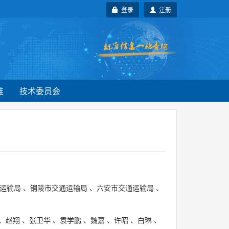
登录
注册
准
技术委员会
运输局
、
铜陵市交通运输局
、
六安市交通运输局
、
、
赵翔
、
张卫华
、
袁学鹏
、
魏嘉
、
许昭
、
白琳
、