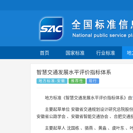
首页
国家标准
行业标准
地
智慧交通发展水平评价指标体系
地方标准-安徽
推荐性
现行
地方标准《智慧交通发展水平评价指标体系》由
主要起草单位
安徽省交通规划设计研究总院股
安徽省公路学会
、
安徽省智能交通协会
、
合肥交通
主要起草人
沈国栋
、
骆燕
、
黄淼
、
虞叶东
、