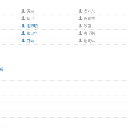
黄淼
虞叶东
蒋卫
程青林
谢黎明
耿强
张卫华
袁学鹏
白琳
谢晓琳
体系
系