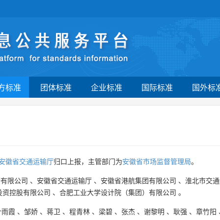
方标准
团体标准
企业标准
国际标准
国外标
安徽省交通运输厅
归口上报，主管部门为
安徽省市场监督管理局
。
份有限公司
、
安徽省交通运输厅
、
安徽省港航集团有限公司
、
淮北市交通
投资控股有限公司
、
合肥工业大学设计院（集团）有限公司
。
叶雨霞
、
邹娇
、
蒋卫
、
程青林
、
梁碧
、
张杰
、
谢黎明
、
耿强
、
章竹阳