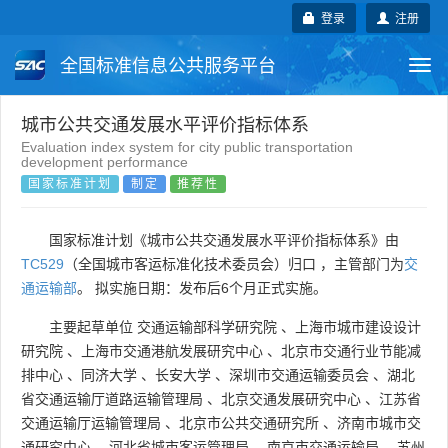
登录
注册
全国标准信息公共服务平台
Togg
navi
国家标准
行业标准
地方标准
城市公共交通发展水平评价指标体系
Evaluation index system for city public transportation
development performance
团体标准
企业标准
国际标准
国家标准计划
制定
推荐性
国外标准
技术委员会
国家标准计划《城市公共交通发展水平评价指标体系》由
TC529
（全国城市客运标准化技术委员会）归口 ，主管部门为
交
通运输部
。 拟实施日期：发布后6个月正式实施。
主要起草单位
交通运输部科学研究院
、
上海市城市建设设计
研究院
、
上海市交通港航发展研究中心
、
北京市交通行业节能减
排中心
、
同济大学
、
长安大学
、
深圳市交通运输委员会
、
湖北
省交通运输厅道路运输管理局
、
北京交通发展研究中心
、
江苏省
交通运输厅运输管理局
、
北京市公共交通研究所
、
济南市城市交
通研究中心
、
河北省城市客运管理局
、
南京市交通运输局
、
苏州