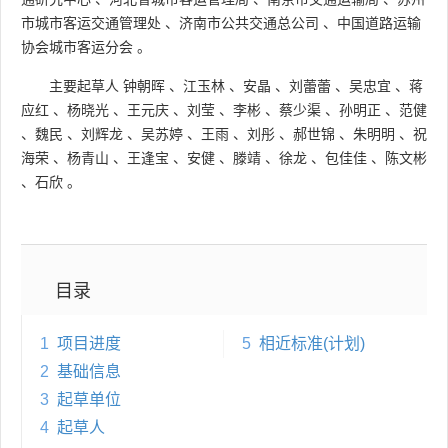
市城市客运交通管理处
、
济南市公共交通总公司
、
中国道路运输
协会城市客运分会
。
主要起草人
钟朝晖
、
江玉林
、
安晶
、
刘蕾蕾
、
吴忠宜
、
蒋
应红
、
杨晓光
、
王元庆
、
刘莹
、
李彬
、
蔡少渠
、
孙明正
、
范健
、
魏民
、
刘辉龙
、
吴苏婷
、
王雨
、
刘彤
、
郝世锦
、
朱明明
、
祝
海荣
、
杨青山
、
王逢宝
、
安健
、
滕靖
、
徐龙
、
包佳佳
、
陈文彬
、
石欣
。
目录
1
项目进度
5
相近标准(计划)
2
基础信息
3
起草单位
4
起草人