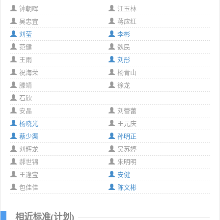
钟朝晖
江玉林
吴忠宜
蒋应红
刘莹
李彬
范健
魏民
王雨
刘彤
祝海荣
杨青山
滕靖
徐龙
石欣
安晶
刘蕾蕾
杨晓光
王元庆
蔡少渠
孙明正
刘辉龙
吴苏婷
郝世锦
朱明明
王逢宝
安健
包佳佳
陈文彬
相近标准(计划)