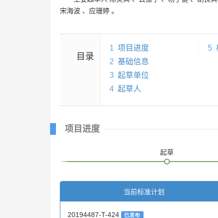
宋海波
、
应珊婷
。
1
项目进度
5
目录
2
基础信息
3
起草单位
4
起草人
项目进度
起草
当前标准计划
20194487-T-424
已发布