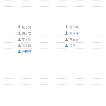
杨子健
胡良兵
戴子君
刘朝晖
李全军
李君良
蒋剑辉
金伟
应珊婷