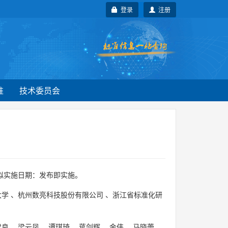
登录
注册
准
技术委员会
 拟实施日期：发布即实施。
大学
、
杭州数亮科技股份有限公司
、
浙江省标准化研
君良
、
梁云凤
、
谭琪琦
、
蒋剑辉
、
金伟
、
马晓蕾
、