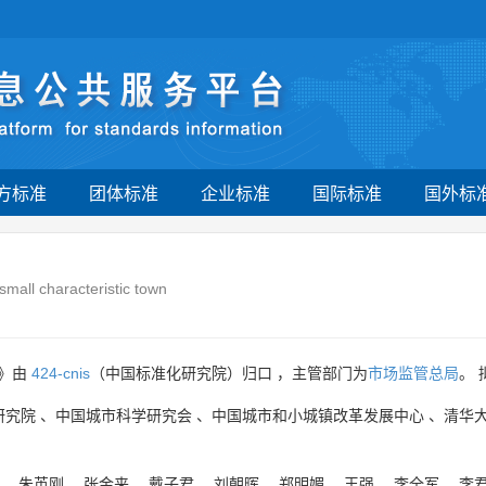
方标准
团体标准
企业标准
国际标准
国外标
small characteristic town
系》由
424-cnis
（中国标准化研究院）归口 ，主管部门为
市场监管总局
。
研究院
、
中国城市科学研究会
、
中国城市和小城镇改革发展中心
、
清华
、
朱英刚
、
张金来
、
戴子君
、
刘朝晖
、
郑明媚
、
王强
、
李全军
、
李