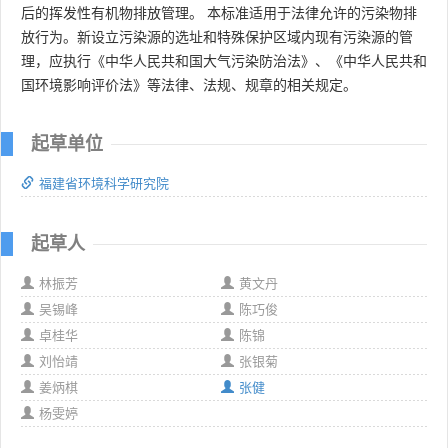
后的挥发性有机物排放管理。 本标准适用于法律允许的污染物排
放行为。新设立污染源的选址和特殊保护区域内现有污染源的管
理，应执行《中华人民共和国大气污染防治法》、《中华人民共和
国环境影响评价法》等法律、法规、规章的相关规定。
起草单位
福建省环境科学研究院
起草人
林振芳
黄文丹
吴锡峰
陈巧俊
卓桂华
陈锦
刘怡靖
张银菊
姜炳棋
张健
杨雯婷