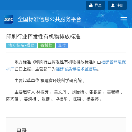
登录
注册
全国标准信息公共服务平台
Togg
navi
国家标准
行业标准
地方标准
印刷行业挥发性有机物排放标准
地方标准-福建
强制性
现行
团体标准
企业标准
国际标准
地方标准《印刷行业挥发性有机物排放标准》由
福建省环境保
国外标准
技术委员会
护厅
归口上报，主管部门为
福建省质量技术监督局
。
主要起草单位
福建省环境科学研究院
。
主要起草人
林振芳
、
黄文丹
、
刘怡靖
、
张银菊
、
吴锡峰
、
陈巧俊
、
姜炳棋
、
张健
、
卓桂华
、
陈锦
、
杨雯婷
。
目录