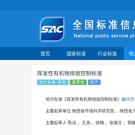
首页
国家标准
行业标准
地
挥发性有机物排放控制标准
地方标准-陕西
推荐性
现行
地方标准《挥发性有机物排放控制标准》由
陕西
主要起草单位
陕西省环境科学研究院
、
陕西省
主要起草人
陈洁
、
王浩
、
徐楠
、
张振文
、
郭