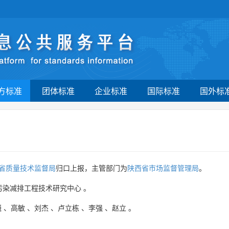
方标准
团体标准
企业标准
国际标准
国外标
省质量技术监督局
归口上报，主管部门为
陕西省市场监督管理局
。
污染减排工程技术研究中心
。
巍
、
高敏
、
刘杰
、
卢立栋
、
李强
、
赵立
。