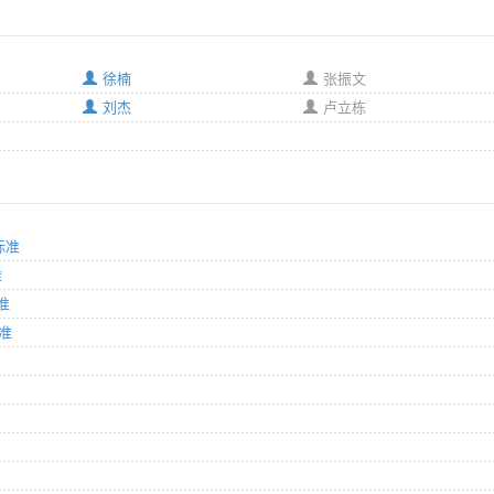
徐楠
张振文
刘杰
卢立栋
标准
准
准
标准