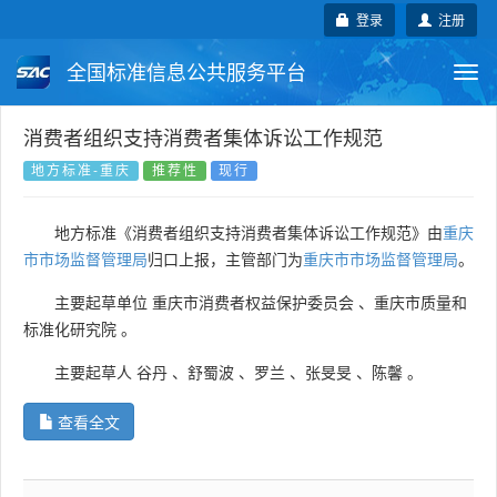
登录
注册
全国标准信息公共服务平台
Togg
navi
国家标准
行业标准
地方标准
消费者组织支持消费者集体诉讼工作规范
地方标准-重庆
推荐性
现行
团体标准
企业标准
国际标准
地方标准《消费者组织支持消费者集体诉讼工作规范》由
重庆
国外标准
技术委员会
市市场监督管理局
归口上报，主管部门为
重庆市市场监督管理局
。
主要起草单位
重庆市消费者权益保护委员会
、
重庆市质量和
标准化研究院
。
主要起草人
谷丹
、
舒蜀波
、
罗兰
、
张旻旻
、
陈馨
。
查看全文