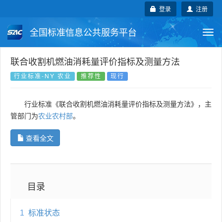
登录
注册
全国标准信息公共服务平台
Togg
navi
国家标准
行业标准
地方标准
联合收割机燃油消耗量评价指标及测量方法
行业标准-NY 农业
推荐性
现行
团体标准
企业标准
国际标准
行业标准《联合收割机燃油消耗量评价指标及测量方法》，主
国外标准
技术委员会
管部门为
农业农村部
。
查看全文
目录
1
标准状态