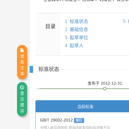
1
标准状态
5
目录
2
基础信息
3
起草单位
4
起草人
查
看
文
标准状态
本
发布
于 2012-12-31
意
见
建
当前标准
议
GB/T 29002-2012
现行
全喂入联合收割机 燃油消耗量指标及测量方法