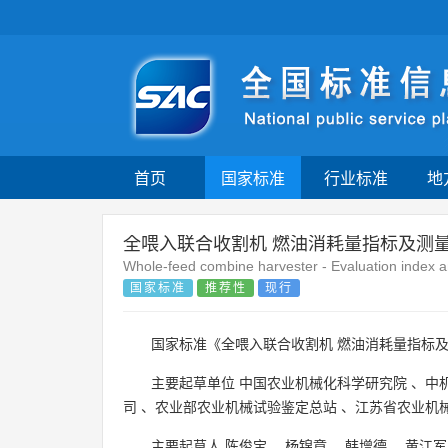
首页
国家标准
行业标准
地
全喂入联合收割机 燃油消耗量指标及测
Whole-feed combine harvester - Evaluation index
国家标准
推荐性
现行
国家标准《全喂入联合收割机 燃油消耗量指标及
主要起草单位
中国农业机械化科学研究院
、
中
司
、
农业部农业机械试验鉴定总站
、
江苏省农业机
主要起草人
陈俊宝
、
杨锦章
、
韩增德
、
黄江军