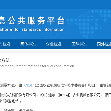
方标准
团体标准
企业标准
国际标准
国外标
量方法
 and measurement methods for fuel consumption
测量方法》 由
TC201
（全国农业机械标准化技术委员会）归口 ，主管部
机南方机械股份有限公司
、
约翰.迪尔（佳木斯）农业机械有限公司
、
福
械试验鉴定站
。
、
柏玉霞
、
朱金光等
。