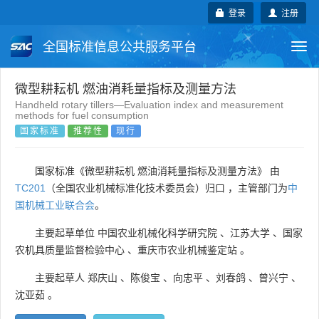
登录
注册
全国标准信息公共服务平台
Togg
navi
国家标准
行业标准
地方标准
微型耕耘机 燃油消耗量指标及测量方法
Handheld rotary tillers—Evaluation index and measurement
methods for fuel consumption
团体标准
企业标准
国际标准
国家标准
推荐性
现行
国外标准
技术委员会
国家标准《微型耕耘机 燃油消耗量指标及测量方法》 由
TC201
（全国农业机械标准化技术委员会）归口 ，主管部门为
中
国机械工业联合会
。
主要起草单位
中国农业机械化科学研究院
、
江苏大学
、
国家
农机具质量监督检验中心
、
重庆市农业机械鉴定站
。
主要起草人
郑庆山
、
陈俊宝
、
向忠平
、
刘春鸽
、
曾兴宁
、
沈亚茹
。