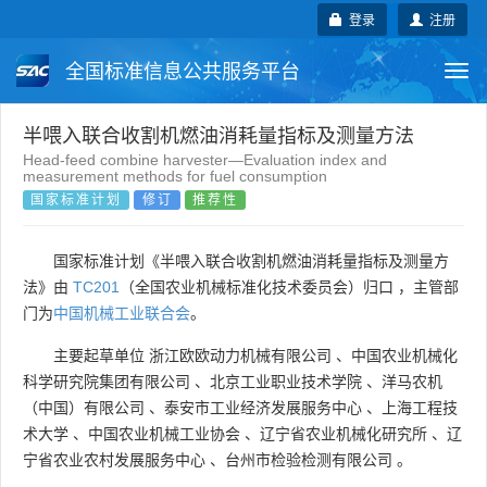
登录
注册
全国标准信息公共服务平台
Togg
navi
国家标准
行业标准
地方标准
半喂入联合收割机燃油消耗量指标及测量方法
Head-feed combine harvester—Evaluation index and
measurement methods for fuel consumption
团体标准
企业标准
国际标准
国家标准计划
修订
推荐性
国外标准
技术委员会
国家标准计划《半喂入联合收割机燃油消耗量指标及测量方
法》由
TC201
（全国农业机械标准化技术委员会）归口 ，主管部
门为
中国机械工业联合会
。
主要起草单位
浙江欧欧动力机械有限公司
、
中国农业机械化
科学研究院集团有限公司
、
北京工业职业技术学院
、
洋马农机
（中国）有限公司
、
泰安市工业经济发展服务中心
、
上海工程技
术大学
、
中国农业机械工业协会
、
辽宁省农业机械化研究所
、
辽
宁省农业农村发展服务中心
、
台州市检验检测有限公司
。