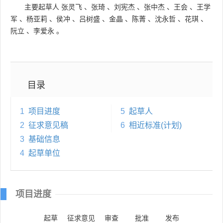
主要起草人
张灵飞
、
张琦
、
刘宪杰
、
张中杰
、
王会
、
王学
军
、
杨亚莉
、
侯冲
、
吕树盛
、
金晶
、
陈菁
、
沈永哲
、
花琪
、
阮立
、
李爱永
。
目录
1
项目进度
5
起草人
2
征求意见稿
6
相近标准(计划)
3
基础信息
4
起草单位
项目进度
起草
征求意见
审查
批准
发布