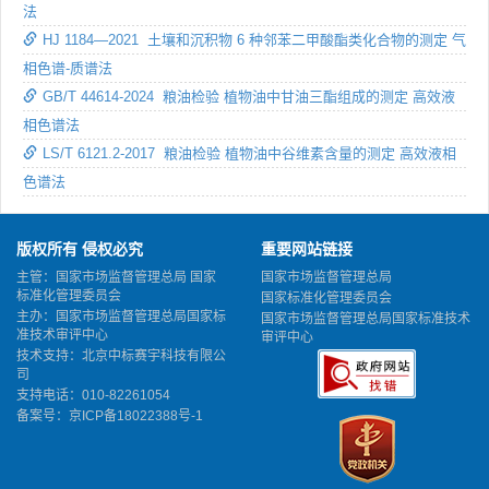
法
HJ 1184—2021 土壤和沉积物 6 种邻苯二甲酸酯类化合物的测定 气
相色谱-质谱法
GB/T 44614-2024 粮油检验 植物油中甘油三酯组成的测定 高效液
相色谱法
LS/T 6121.2-2017 粮油检验 植物油中谷维素含量的测定 高效液相
色谱法
版权所有 侵权必究
重要网站链接
主管：国家市场监督管理总局 国家
国家市场监督管理总局
标准化管理委员会
国家标准化管理委员会
主办：国家市场监督管理总局国家标
国家市场监督管理总局国家标准技术
准技术审评中心
审评中心
技术支持：北京中标赛宇科技有限公
司
支持电话：010-82261054
备案号：
京ICP备18022388号-1