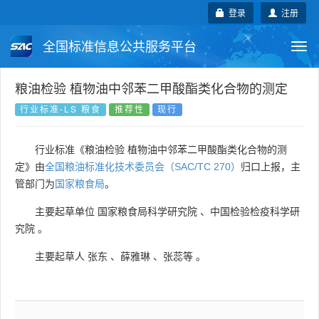
登录
注册
全国标准信息公共服务平台
Togg
navi
国家标准
行业标准
地方标准
粮油检验 植物油中邻苯二甲酸酯类化合物的测定
行业标准-LS 粮食
推荐性
现行
团体标准
企业标准
国际标准
行业标准《粮油检验 植物油中邻苯二甲酸酯类化合物的测
国外标准
技术委员会
定》由
全国粮油标准化技术委员会（SAC/TC 270）
归口上报，主
管部门为
国家粮食局
。
主要起草单位
国家粮食局科学研究院
、
中国检验检疫科学研
究院
。
主要起草人
张东
、
薛雅琳
、
张蕊等
。