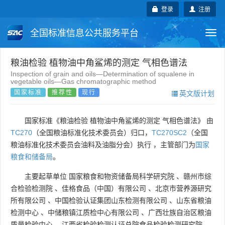
登录
注册
全国标准信息公共服务平台
Togg
navi
国家标准
行业标准
地方标准
粮油检验 植物油中角鲨烯的测定 气相色谱法
Inspection of grain and oils—Determination of squalene in
vegetable oils—Gas chromatographic method
团体标准
企业标准
国际标准
国家标准
推荐性
现行
英文版计划
国外标准
技术委员会
国家标准《粮油检验 植物油中角鲨烯的测定 气相色谱法》 由
TC270
（全国粮油标准化技术委员会）归口，
TC270SC2
（全国
粮油标准化技术委员会油料及油脂分会）执行 ，主管部门为
国家
粮食和储备局
。
主要起草单位
国家粮食和物资储备局科学研究院
、
赣州市综
合检验检测院
、
佳格食品（中国）有限公司
、
北京市营养源研究
所有限公司
、
中国检验认证集团山东检测有限公司
、
山东省粮油
检测中心
、
中储粮镇江质检中心有限公司
、
广西壮族自治区粮油
质量检验中心
、
江西省检验检测认证总院食品检验检测研究院
。