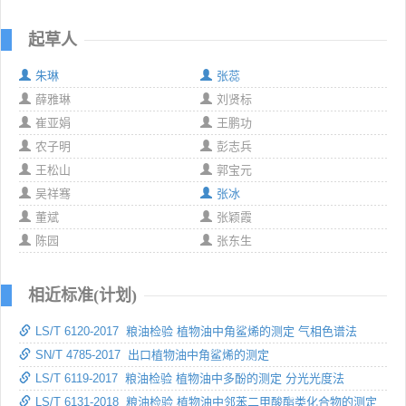
起草人
朱琳
张蕊
薛雅琳
刘贤标
崔亚娟
王鹏功
农子明
彭志兵
王松山
郭宝元
吴祥骞
张冰
董斌
张颖霞
陈园
张东生
相近标准(计划)
LS/T 6120-2017 粮油检验 植物油中角鲨烯的测定 气相色谱法
SN/T 4785-2017 出口植物油中角鲨烯的测定
LS/T 6119-2017 粮油检验 植物油中多酚的测定 分光光度法
LS/T 6131-2018 粮油检验 植物油中邻苯二甲酸酯类化合物的测定