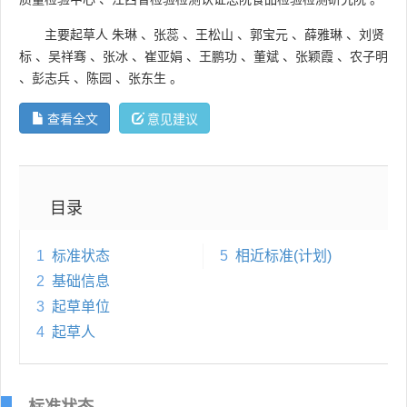
主要起草人
朱琳
、
张蕊
、
王松山
、
郭宝元
、
薛雅琳
、
刘贤
标
、
吴祥骞
、
张冰
、
崔亚娟
、
王鹏功
、
董斌
、
张颖霞
、
农子明
、
彭志兵
、
陈园
、
张东生
。
查看全文
意见建议
目录
1
标准状态
5
相近标准(计划)
2
基础信息
3
起草单位
4
起草人
标准状态