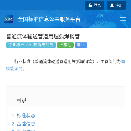
登录
注册
全国标准信息公共服务平台
Togg
navi
国家标准
行业标准
地方标准
普通流体输送管道用埋弧焊钢管
行业标准-SY 石油天然气
推荐性
废止
团体标准
企业标准
国际标准
行业标准《普通流体输送管道用埋弧焊钢管》，主管部门为
国
国外标准
技术委员会
家能源局
。
目录
1
标准状态
2
基础信息