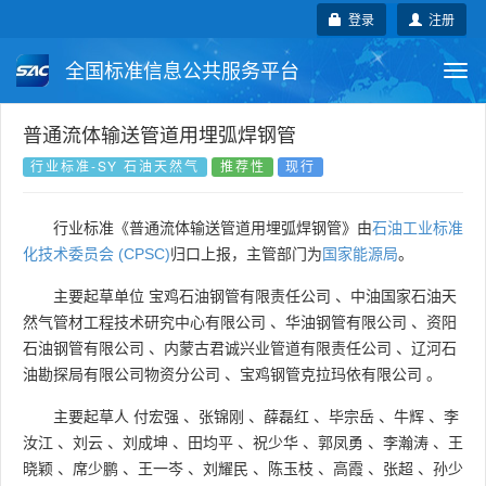
登录
注册
全国标准信息公共服务平台
Togg
navi
国家标准
行业标准
地方标准
普通流体输送管道用埋弧焊钢管
行业标准-SY 石油天然气
推荐性
现行
团体标准
企业标准
国际标准
行业标准《普通流体输送管道用埋弧焊钢管》由
石油工业标准
国外标准
技术委员会
化技术委员会 (CPSC)
归口上报，主管部门为
国家能源局
。
主要起草单位
宝鸡石油钢管有限责任公司
、
中油国家石油天
然气管材工程技术研究中心有限公司
、
华油钢管有限公司
、
资阳
石油钢管有限公司
、
内蒙古君诚兴业管道有限责任公司
、
辽河石
油勘探局有限公司物资分公司
、
宝鸡钢管克拉玛依有限公司
。
主要起草人
付宏强
、
张锦刚
、
薛磊红
、
毕宗岳
、
牛辉
、
李
汝江
、
刘云
、
刘成坤
、
田均平
、
祝少华
、
郭凤勇
、
李瀚涛
、
王
晓颖
、
席少鹏
、
王一岑
、
刘耀民
、
陈玉枝
、
高霞
、
张超
、
孙少