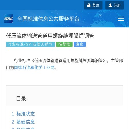
登录
注册
全国标准信息公共服务平台
Togg
navi
国家标准
行业标准
地方标准
低压流体输送管道用螺旋缝埋弧焊钢管
行业标准-SY 石油天然气
推荐性
废止
团体标准
企业标准
国际标准
行业标准《低压流体输送管道用螺旋缝埋弧焊钢管》，主管部
国外标准
技术委员会
门为
国家石油和化学工业局
。
目录
1
标准状态
2
基础信息