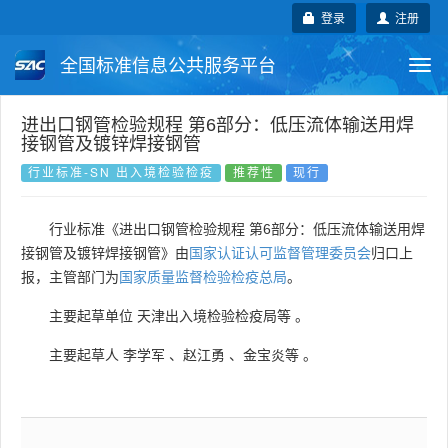
登录
注册
全国标准信息公共服务平台
Togg
navi
国家标准
行业标准
地方标准
进出口钢管检验规程 第6部分：低压流体输送用焊
接钢管及镀锌焊接钢管
团体标准
企业标准
国际标准
行业标准-SN 出入境检验检疫
推荐性
现行
国外标准
技术委员会
行业标准《进出口钢管检验规程 第6部分：低压流体输送用焊
接钢管及镀锌焊接钢管》由
国家认证认可监督管理委员会
归口上
报，主管部门为
国家质量监督检验检疫总局
。
主要起草单位
天津出入境检验检疫局等
。
主要起草人
李学军
、
赵江勇
、
金宝炎等
。