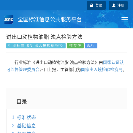
登录
注册
全国标准信息公共服务平台
Togg
navi
国家标准
行业标准
地方标准
进出口动植物油脂 浊点检验方法
行业标准-SN 出入境检验检疫
推荐性
现行
团体标准
企业标准
国际标准
行业标准《进出口动植物油脂 浊点检验方法》由
国家认证认
国外标准
技术委员会
可监督管理委员会
归口上报，主管部门为
国家出入境检验检疫局
。
目录
1
标准状态
2
基础信息