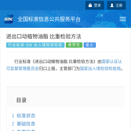
登录
注册
全国标准信息公共服务平台
Togg
navi
国家标准
行业标准
地方标准
进出口动植物油脂 比重检验方法
行业标准-SN 出入境检验检疫
推荐性
废止
团体标准
企业标准
国际标准
行业标准《进出口动植物油脂 比重检验方法》由
国家认证认
国外标准
技术委员会
可监督管理委员会
归口上报，主管部门为
国家出入境检验检疫局
。
目录
1
标准状态
2
基础信息