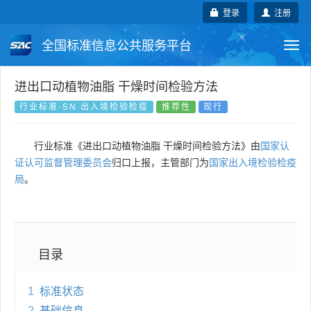
登录
注册
全国标准信息公共服务平台
Togg
navi
国家标准
行业标准
地方标准
进出口动植物油脂 干燥时间检验方法
行业标准-SN 出入境检验检疫
推荐性
现行
团体标准
企业标准
国际标准
行业标准《进出口动植物油脂 干燥时间检验方法》由
国家认
国外标准
技术委员会
证认可监督管理委员会
归口上报，主管部门为
国家出入境检验检疫
局
。
目录
1
标准状态
2
基础信息