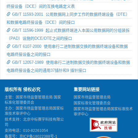
终接设备（DCE）间的互换电路定义表
GB/T 11593-2001 公用数据网上同步工作的数据终端设备（DTE）
和数据电路终接设备（DCE）间的接口
GB/T 11596-1999 起止式数据终端进入本国公用数据网的分组装拆
（PAD）设施的DCE/DTE之间的接口
GB/T 6107-2000 使用串行二进制数据交换的数据终端设备和数据
电路终接设备之间的接口
GB/T 12057-1989 使用串行二进制数据交换的数据终端设备和数据
电路终接设备之间的通用37插针和9 插针接口
版权所有 侵权必究
重要网站链接
主管：国家市场监督管理总局 国家
国家市场监督管理总局
标准化管理委员会
国家标准化管理委员会
主办：国家市场监督管理总局国家标
国家市场监督管理总局国家标准技术
准技术审评中心
审评中心
技术支持：北京中标赛宇科技有限公
司
支持电话：010-82261054
备案号：
京ICP备18022388号-1