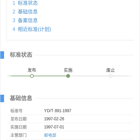
1
标准状态
2
基础信息
3
备案信息
4
相近标准(计划)
标准状态
发布
实施
废止
基础信息
标准号
YD/T 891-1997
发布日期
1997-02-28
实施日期
1997-07-01
主管部门
邮电部