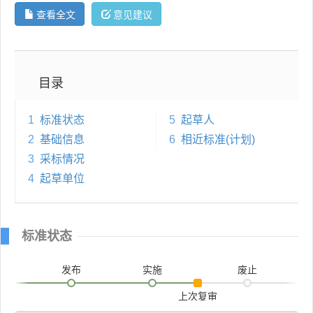
查看全文
意见建议
目录
1
标准状态
5
起草人
2
基础信息
6
相近标准(计划)
3
采标情况
4
起草单位
标准状态
发布
实施
废止
上次复审