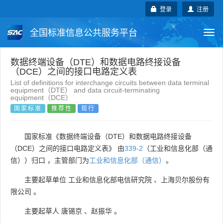
登录
注册
全国标准信息公共服务平台
Togg
navi
国家标准
行业标准
地方标准
数据终端设备（DTE）和数据电路终接设备
（DCE）之间的接口电路定义表
List of definitions for interchange circuits between data terminal
团体标准
企业标准
国际标准
equipment（DTE） and data circuit-terminating
equipment（DCE）
国家标准
推荐性
现行
国外标准
技术委员会
国家标准《数据终端设备（DTE）和数据电路终接设备
（DCE）之间的接口电路定义表》 由
339-2
（工业和信息化部（通
信））归口 ，主管部门为
工业和信息化部（通信）
。
主要起草单位
工业和信息化部电信研究院
、
上海贝尔股份有
限公司
。
主要起草人
唐锡京
、
赵振华
。