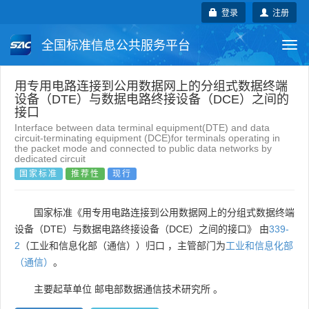
登录
注册
全国标准信息公共服务平台
Togg
navi
国家标准
行业标准
地方标准
用专用电路连接到公用数据网上的分组式数据终端
设备（DTE）与数据电路终接设备（DCE）之间的
接口
团体标准
企业标准
国际标准
Interface between data terminal equipment(DTE) and data
circuit-terminating equipment (DCE)for terminals operating in
the packet mode and connected to public data networks by
国外标准
技术委员会
dedicated circuit
国家标准
推荐性
现行
国家标准《用专用电路连接到公用数据网上的分组式数据终端
设备（DTE）与数据电路终接设备（DCE）之间的接口》 由
339-
2
（工业和信息化部（通信））归口 ，主管部门为
工业和信息化部
（通信）
。
主要起草单位
邮电部数据通信技术研究所
。