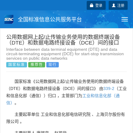
登录
注册
全国标准信息公共服务平台
Togg
navi
国家标准
行业标准
地方标准
公用数据网上起/止传输业务使用的数据终端设备
（DTE）和数据电路终接设备（DCE）间的接口
Interface between data terminal equipment (DTE) and data
团体标准
企业标准
国际标准
circuit-terminating equipment (DCE) for start-stop transmission
services on public data networks
国家标准
推荐性
现行
国外标准
技术委员会
国家标准《公用数据网上起/止传输业务使用的数据终端设备
（DTE）和数据电路终接设备（DCE）间的接口》 由
339-2
（工业
和信息化部（通信））归口 ，主管部门为
工业和信息化部（通
信）
。
主要起草单位
工业和信息化部电信研究院
、
上海贝尔股份有
限公司
。
主要起草人
唐锡京
、
赵振华
。