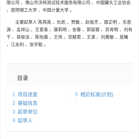
限公司
、
佛山市沃特测试技术服务有限公司
、
中国罐头工业协会
、
昆明理工大学
、
中国计量大学
。
主要起草人
陈燕莴
、
仇凯
、
贾敏
、
赵俊杰
、
聂正明
、
东思
源
、
孟祥山
、
王爱香
、
唐莉明
、
张春
、
郭丽蓉
、
苏肯明
、
刘有
千
、
易俊洁
、
陈怡晨
、
王伟
、
甘献君
、
王潇
、
刘惠敏
、
晁曦
、
江永利
、
张宇聪
。
目录
1
项目进度
5
相近标准(计划)
2
基础信息
3
起草单位
4
起草人