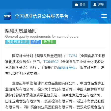
登录
注册
全国标准信息公共服务平台
Togg
navi
国家标准
行业标准
地方标准
梨罐头质量通则
General quality requirements for canned pears
国家标准计划
修订
推荐性
团体标准
企业标准
国际标准
国外标准
技术委员会
国家标准计划《梨罐头质量通则》由
TC64
（全国食品工业标
准化技术委员会）归口，
TC64SC2
（全国食品工业标准化技术委
员会罐头分会）执行 ，主管部门为
国家标准委
。 拟实施日期：发
布后12个月正式实施。
主要起草单位
福建同发食品集团有限公司
、
中国食品发酵工
业研究院有限公司
、
徐州大丰食品有限公司
、
中国人民解放军联
勤保障部队军需能源质量监督总站
、
湖南家家红食品有限公司
、
山东玉泉食品有限公司
、
奥迈检测有限公司
、
浙江丰岛食品股份
有限公司
、
四川高金实业集团股份有限公司
、
武汉欢乐家食品有