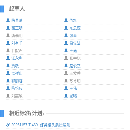
起草人
陈燕莴
仇凯
聂正明
东思源
唐莉明
张春
刘有千
易俊洁
甘献君
王潇
江永利
张宇聪
贾敏
赵俊杰
孟祥山
王爱香
郭丽蓉
苏肯明
陈怡晨
王伟
刘惠敏
晁曦
相近标准(计划)
20261157-T-469 虾类罐头质量通则