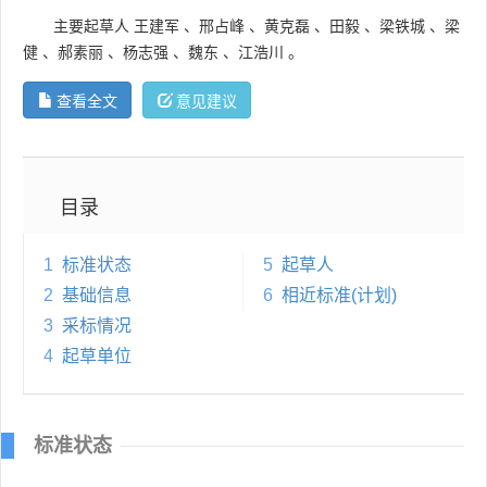
主要起草人
王建军
、
邢占峰
、
黄克磊
、
田毅
、
梁铁城
、
梁
健
、
郝素丽
、
杨志强
、
魏东
、
江浩川
。
查看全文
意见建议
目录
1
标准状态
5
起草人
2
基础信息
6
相近标准(计划)
3
采标情况
4
起草单位
标准状态