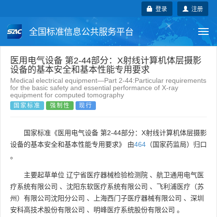
登录
注册
全国标准信息公共服务平台
Togg
navi
国家标准
行业标准
地方标准
医用电气设备 第2-44部分：X射线计算机体层摄影
设备的基本安全和基本性能专用要求
Medical electrical equipment—Part 2-44:Particular requirements
团体标准
企业标准
国际标准
for the basic safety and essential performance of X-ray
equipment for computed tomography
国家标准
强制性
现行
国外标准
技术委员会
国家标准《医用电气设备 第2-44部分：X射线计算机体层摄影
设备的基本安全和基本性能专用要求》 由
464
（国家药监局）归口
。
主要起草单位
辽宁省医疗器械检验检测院
、
航卫通用电气医
疗系统有限公司
、
沈阳东软医疗系统有限公司
、
飞利浦医疗（苏
州）有限公司沈阳分公司
、
上海西门子医疗器械有限公司
、
深圳
安科高技术股份有限公司
、
明峰医疗系统股份有限公司
。