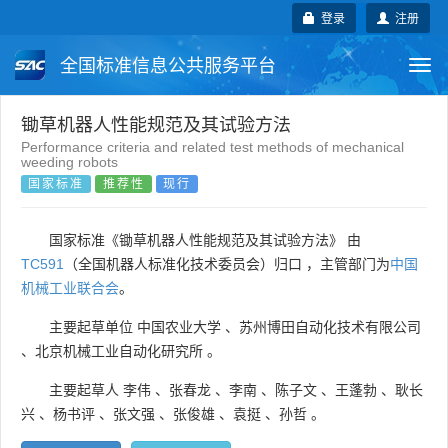
登录
注册
全国标准信息公共服务平台
Togg
navi
国家标准
行业标准
地方标准
锄草机器人性能规范及其试验方法
Performance criteria and related test methods of mechanical
weeding robots
团体标准
企业标准
国际标准
国家标准
推荐性
现行
国外标准
技术委员会
国家标准《锄草机器人性能规范及其试验方法》 由
TC591
（全国机器人标准化技术委员会）归口 ，主管部门为
中国
机械工业联合会
。
主要起草单位
中国农业大学
、
苏州博田自动化技术有限公司
、
北京机械工业自动化研究所
。
主要起草人
李伟
、
张春龙
、
李南
、
陈子文
、
王蓬勃
、
耿长
兴
、
杨书评
、
张文强
、
张俊雄
、
袁挺
、
孙哲
。