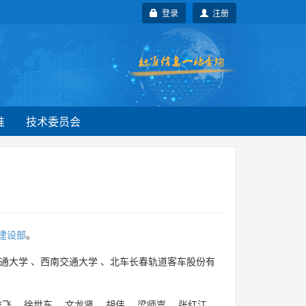
登录
注册
准
技术委员会
建设部
。
通大学
、
西南交通大学
、
北车长春轨道客车股份有
雄飞
、
徐世东
、
文龙贤
、
胡伟
、
梁师嵩
、
张红江
、