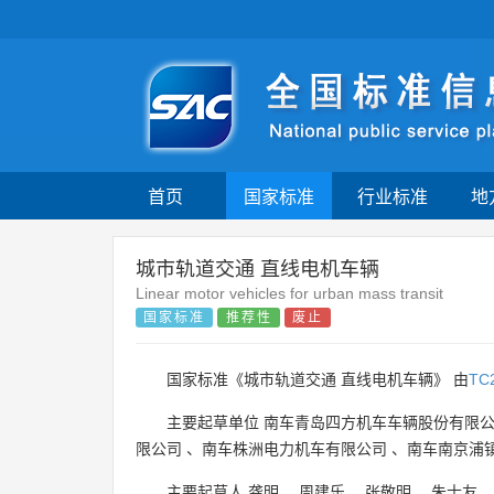
首页
国家标准
行业标准
地
城市轨道交通 直线电机车辆
Linear motor vehicles for urban mass transit
国家标准
推荐性
废止
国家标准《城市轨道交通 直线电机车辆》 由
TC
主要起草单位
南车青岛四方机车车辆股份有限
限公司
、
南车株洲电力机车有限公司
、
南车南京浦
主要起草人
龚明
、
周建乐
、
张敬明
、
朱士友