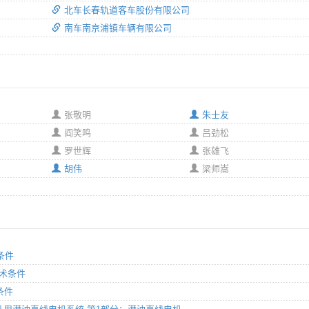
北车长春轨道客车股份有限公司
南车南京浦镇车辆有限公司
张敬明
朱士友
阎笑鸣
吕劲松
罗世辉
张雄飞
胡伟
梁师嵩
条件
技术条件
条件