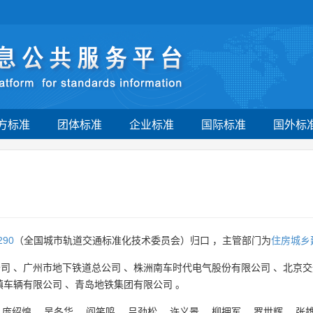
方标准
团体标准
企业标准
国际标准
国外标
290
（全国城市轨道交通标准化技术委员会）归口 ，主管部门为
住房城乡
公司
、
广州市地下铁道总公司
、
株洲南车时代电气股份有限公司
、
北京交
镇车辆有限公司
、
青岛地铁集团有限公司
。
、
庞绍煌
、
吴冬华
、
阎笑鸣
、
吕劲松
、
许义景
、
柳拥军
、
罗世辉
、
张