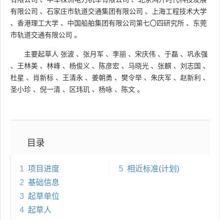
有限公司
、
石家庄市轨道交通集团有限公司
、
上海工程技术大学
、
香港理工大学
、
中国船舶集团有限公司第七〇四研究所
、
东莞
市轨道交通有限公司
。
主要起草人
张波
、
张月军
、
李丽
、
宋庆伟
、
于磊
、
巩永强
、
王林美
、
林峰
、
杨俊义
、
陈彦宏
、
马晓光
、
张麒
、
刘志国
、
杜星
、
肖新标
、
王清永
、
姜朝勇
、
樊令举
、
朱庆军
、
赵新利
、
圣小珍
、
倪一清
、
区玮玑
、
杨咏
、
陈文
。
目录
1
项目进度
5
相近标准(计划)
2
基础信息
3
起草单位
4
起草人