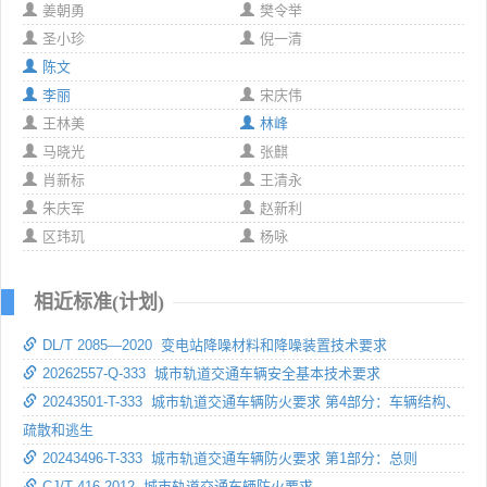
姜朝勇
樊令举
圣小珍
倪一清
陈文
李丽
宋庆伟
王林美
林峰
马晓光
张麒
肖新标
王清永
朱庆军
赵新利
区玮玑
杨咏
相近标准(计划)
DL/T 2085—2020 变电站降噪材料和降噪装置技术要求
20262557-Q-333 城市轨道交通车辆安全基本技术要求
20243501-T-333 城市轨道交通车辆防火要求 第4部分：车辆结构、
疏散和逃生
20243496-T-333 城市轨道交通车辆防火要求 第1部分：总则
CJ/T 416-2012 城市轨道交通车辆防火要求