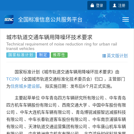
登录
注册
全国标准信息公共服务平台
Togg
navi
国家标准
行业标准
地方标准
城市轨道交通车辆用降噪环技术要求
Technical requirement of noise reduction ring for urban rail
transit vehicles
团体标准
企业标准
国际标准
国家标准计划
制定
推荐性
英文版计划
国外标准
技术委员会
国家标准计划《城市轨道交通车辆用降噪环技术要求》由
TC290
（全国城市轨道交通标准化技术委员会）归口 ，主管部门
为
住房城乡建设部
。 拟实施日期：发布后6个月正式实施。
主要起草单位
中车青岛四方车辆研究所有限公司
、
中车青岛
四方机车车辆股份有限公司
、
西南交通大学
、
中国中车股份有限
公司
、
中车大连机车车辆有限公司
、
青岛博锐减振智远减振科技
有限公司
、
中车长春轨道客车股份有限公司
、
中车南京浦镇车辆
有限公司
、
天津轨道交通运营集团有限公司
、
中车唐山机车车辆
有限公司
、
中车株洲电力机车有限公司
、
北京鸿升时代科技发展