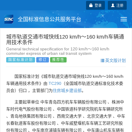
登录
注册
全国标准信息公共服务平台
Togg
navi
国家标准
行业标准
地方标准
城市轨道交通市域快线120 km/h～160 km/h车辆通
用技术条件
General technical specification for 120 km/h～160 km/h
团体标准
企业标准
国际标准
commuter express of urban rail transit system
国家标准计划
修订
推荐性
英文版计划
国外标准
技术委员会
国家标准计划《城市轨道交通市域快线120 km/h～160 km/h
车辆通用技术条件》由
TC290
（全国城市轨道交通标准化技术委
员会）归口 ，主管部门为
住房城乡建设部
。
主要起草单位
中车青岛四方机车车辆股份有限公司
、
株洲中
车时代电气股份有限公司
、
中国铁道科学研究院机车车辆研究所
、
青岛地铁集团有限公司
、
西南交通大学
、
北京交通大学
、
中车
长春轨道客车股份有限公司
、
中车戚墅堰机车车辆工艺研究所股
份有限公司
、
中车南京浦镇车辆有限公司
、
中车唐山机车车辆有