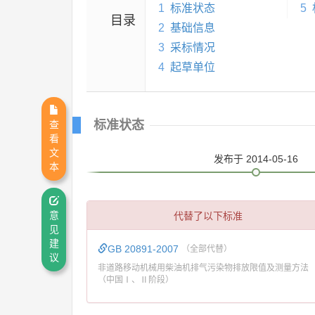
1
标准状态
5
目录
2
基础信息
3
采标情况
4
起草单位
标准状态
查
看
文
发布
于 2014-05-16
本
代替了以下标准
意
见
建
GB 20891-2007
（全部代替）
议
非道路移动机械用柴油机排气污染物排放限值及测量方法
（中国Ⅰ、Ⅱ阶段）