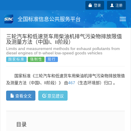
登录
注册
全国标准信息公共服务平台
Togg
navi
国家标准
行业标准
地方标准
三轮汽车和低速货车用柴油机排气污染物排放限值
及测量方法（中国I、II阶段）
Limits and measurement methods for exhaust pollutants from
团体标准
企业标准
国际标准
diesel engines of tr-wheel low-speed goods vehicles
国家标准
强制性
现行
国外标准
技术委员会
国家标准《三轮汽车和低速货车用柴油机排气污染物排放限值
及测量方法（中国I、II阶段）》 由
467
（生态环境部）归口 。
查看全文
意见建议
目录