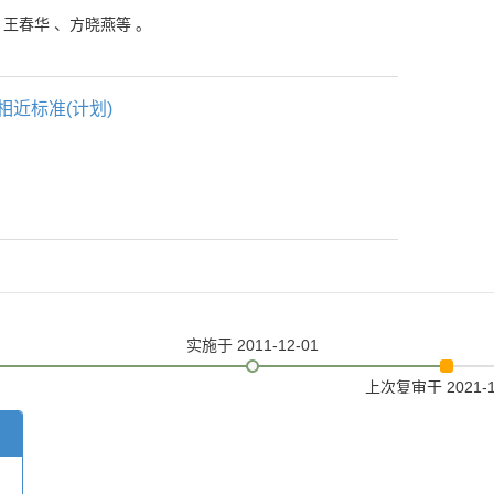
、
王春华
、
方晓燕等
。
相近标准(计划)
实施
于 2011-12-01
上次复审
于 2021-