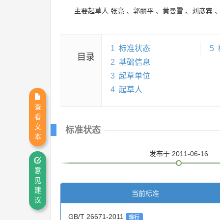
主要起草人
张亮
、
郭丽平
、
黄曼雪
、
刘彦宾
1
标准状态
5
目录
2
基础信息
3
起草单位
4
起草人
查
看
文
标准状态
本
发布
于 2011-06-16
意
见
建
当前标准
议
GB/T 26671-2011
现行