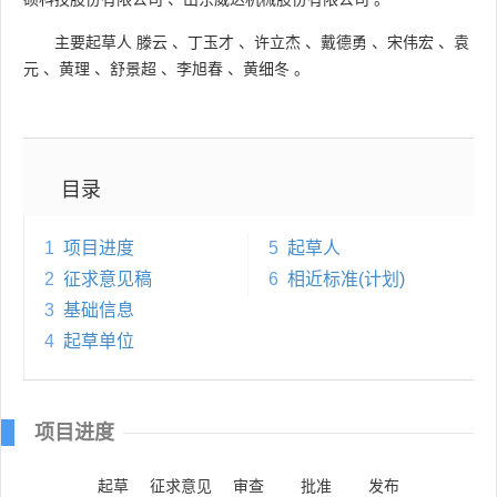
主要起草人
滕云
、
丁玉才
、
许立杰
、
戴德勇
、
宋伟宏
、
袁
元
、
黄理
、
舒景超
、
李旭春
、
黄细冬
。
目录
1
项目进度
5
起草人
2
征求意见稿
6
相近标准(计划)
3
基础信息
4
起草单位
项目进度
起草
征求意见
审查
批准
发布