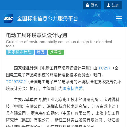
登录
注册
全国标准信息公共服务平台
Togg
navi
国家标准
行业标准
地方标准
电动工具环境意识设计导则
Guideline of environmentally conscious design for electrical
tools
团体标准
企业标准
国际标准
国家标准计划
制定
推荐性
国外标准
技术委员会
国家标准计划《电动工具环境意识设计导则》由
TC297
（全
国电工电子产品与系统的环境标准化技术委员会）归口，
TC297SC2
（全国电工电子产品与系统的环境标准化技术委员会环
境设计分会）执行 ，主管部门为
国家标准委
。
主要起草单位
机械工业北京电工技术经济研究所
、
宝时得科
技（中国）有限公司
、
深圳市标准技术研究院
、
江苏东成电动工
具有限公司
、
罗克韦尔自动化（中国）有限公司
、
上海电动工具
研究所（集团）有限公司
、
浙江三锋实业股份有限公司
、
浙江德
硕科技股份有限公司
、
山东威达机械股份有限公司
。