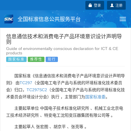
登录
注册
全国标准信息公共服务平台
Togg
navi
国家标准
行业标准
地方标准
信息通信技术和消费电子产品环境意识设计声明导
则
Guide of environmentally conscious declaration for ICT & CE
团体标准
企业标准
国际标准
products
国家标准
推荐性
现行
国外标准
技术委员会
国家标准《信息通信技术和消费电子产品环境意识设计声明导
则》 由
TC297
（全国电工电子产品与系统的环境标准化技术委员
会）归口，
TC297SC2
（全国电工电子产品与系统的环境标准化技
术委员会环境设计分会）执行 ，主管部门为
国家标准委
。
主要起草单位
中国电子技术标准化研究所
、
机械工业北京电
工技术经济研究所
、
特变电工沈阳变压器集团有限公司等
。
主要起草人
张宏图
、
胡京平
、
张亮等
。