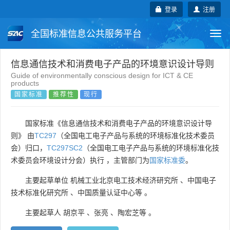
登录
注册
全国标准信息公共服务平台
Togg
navi
国家标准
行业标准
地方标准
信息通信技术和消费电子产品的环境意识设计导则
Guide of environmentally conscious design for ICT & CE
products
团体标准
企业标准
国际标准
国家标准
推荐性
现行
国外标准
技术委员会
国家标准《信息通信技术和消费电子产品的环境意识设计导
则》 由
TC297
（全国电工电子产品与系统的环境标准化技术委员
会）归口，
TC297SC2
（全国电工电子产品与系统的环境标准化技
术委员会环境设计分会）执行 ，主管部门为
国家标准委
。
主要起草单位
机械工业北京电工技术经济研究所
、
中国电子
技术标准化研究所
、
中国质量认证中心等
。
主要起草人
胡京平
、
张亮
、
陶宏芝等
。