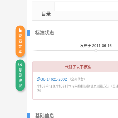
目录
标准状态
查
看
发布
于 2011-06-16
文
本
代替了以下标准
意
见
GB 14621-2002
（全部代替）
建
议
摩托车和轻便摩托车排气污染物排放限值及测量方法（怠
法）
基础信息