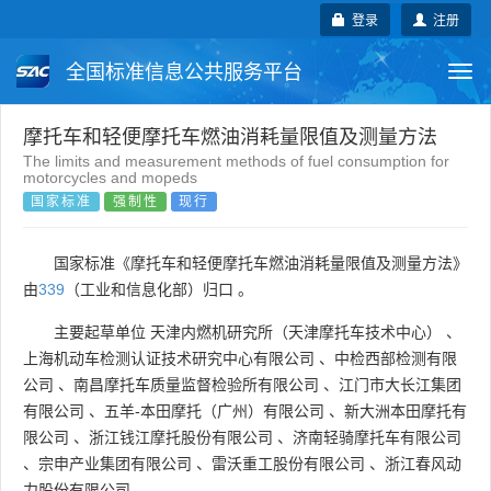
登录
注册
全国标准信息公共服务平台
Togg
navi
国家标准
行业标准
地方标准
摩托车和轻便摩托车燃油消耗量限值及测量方法
The limits and measurement methods of fuel consumption for
motorcycles and mopeds
团体标准
企业标准
国际标准
国家标准
强制性
现行
国外标准
技术委员会
国家标准《摩托车和轻便摩托车燃油消耗量限值及测量方法》
由
339
（工业和信息化部）归口 。
主要起草单位
天津内燃机研究所（天津摩托车技术中心）
、
上海机动车检测认证技术研究中心有限公司
、
中检西部检测有限
公司
、
南昌摩托车质量监督检验所有限公司
、
江门市大长江集团
有限公司
、
五羊-本田摩托（广州）有限公司
、
新大洲本田摩托有
限公司
、
浙江钱江摩托股份有限公司
、
济南轻骑摩托车有限公司
、
宗申产业集团有限公司
、
雷沃重工股份有限公司
、
浙江春风动
力股份有限公司
。