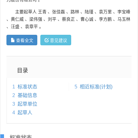
主要起草人
王青
、
张佳磊
、
路林
、
陆瑾
、
袁万里
、
李宝峰
、
黄仁威
、
梁伟强
、
刘平
、
蔡良正
、
曹心诚
、
李方鹏
、
马玉林
、
汪盛
、
袁章平
。
查看全文
意见建议
目录
1
标准状态
5
相近标准(计划)
2
基础信息
3
起草单位
4
起草人
标准状态