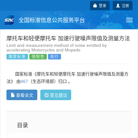
登录
注册
全国标准信息公共服务平台
Togg
navi
国家标准
行业标准
地方标准
摩托车和轻便摩托车 加速行驶噪声限值及测量方法
Limit and measurement method of noise emitted by
accelerating Motorcycles and Mopeds
团体标准
企业标准
国际标准
国家标准
强制性
现行
国外标准
技术委员会
国家标准《摩托车和轻便摩托车 加速行驶噪声限值及测量方
法》 由
467
（生态环境部）归口 。
查看全文
意见建议
目录