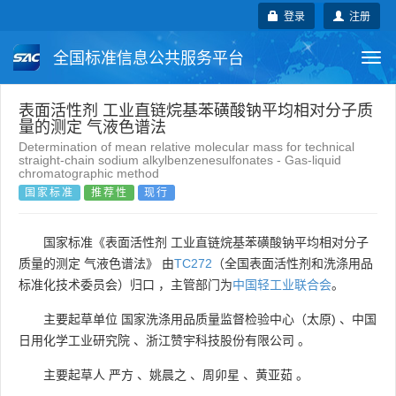
登录
注册
全国标准信息公共服务平台
Togg
navi
国家标准
行业标准
地方标准
表面活性剂 工业直链烷基苯磺酸钠平均相对分子质
量的测定 气液色谱法
Determination of mean relative molecular mass for technical
团体标准
企业标准
国际标准
straight-chain sodium alkylbenzenesulfonates - Gas-liquid
chromatographic method
国家标准
推荐性
现行
国外标准
技术委员会
国家标准《表面活性剂 工业直链烷基苯磺酸钠平均相对分子
质量的测定 气液色谱法》 由
TC272
（全国表面活性剂和洗涤用品
标准化技术委员会）归口 ，主管部门为
中国轻工业联合会
。
主要起草单位
国家洗涤用品质量监督检验中心（太原)
、
中国
日用化学工业研究院
、
浙江赞宇科技股份有限公司
。
主要起草人
严方
、
姚晨之
、
周卯星
、
黄亚茹
。