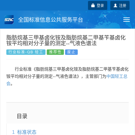
登录
注册
全国标准信息公共服务平台
Togg
navi
国家标准
行业标准
地方标准
脂肪烷基三甲基卤化铵及脂肪烷基二甲基苄基卤化
铵平均相对分子量的测定--气液色谱法
团体标准
企业标准
国际标准
行业标准-QB 轻工
推荐性
废止
国外标准
技术委员会
行业标准《脂肪烷基三甲基卤化铵及脂肪烷基二甲基苄基卤化
铵平均相对分子量的测定--气液色谱法》，主管部门为
中国轻工总
会
。
目录
1
标准状态