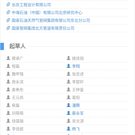
长庆工程设计有限公司
中海石油（中国）有限公司北京研究中心
国家石油天然气管网集团有限公司东北分公司
国家管网集团北方管道有限责任公司
起草人
穆承广
姚佳锐
程磊
李翔
魏甲强
张忠述
商永滨
李宸轩
姜希彤
王梓鉴
王元凤
葛阳
侯磊
潘腾
刘萌萌
蔡永军
徐国瑞
宋文淇
李佳妮
杨飞