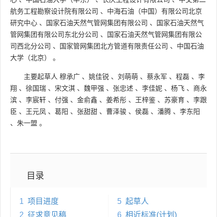
航务工程勘察设计院有限公司
、
中海石油（中国）有限公司北京
研究中心
、
国家石油天然气管网集团有限公司
、
国家石油天然气
管网集团有限公司东北分公司
、
国家石油天然气管网集团有限公
司西北分公司
、
国家管网集团北方管道有限责任公司
、
中国石油
大学（北京）
。
主要起草人
穆承广
、
姚佳锐
、
刘萌萌
、
蔡永军
、
程磊
、
李
翔
、
徐国瑞
、
宋文淇
、
魏甲强
、
张忠述
、
李佳妮
、
杨飞
、
商永
滨
、
李宸轩
、
付强
、
金俞鑫
、
姜希彤
、
王梓鉴
、
苏豪育
、
李跟
臣
、
王元凤
、
葛阳
、
张甜甜
、
曹泽骏
、
侯磊
、
潘腾
、
李东阳
、
朱一盟
。
目录
1
项目进度
5
起草人
2
征求意见稿
6
相近标准(计划)