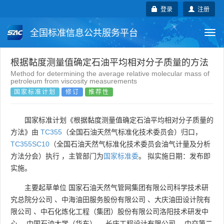
登录
注册
全国标准信息公共服务平台
Togg
navi
国家标准
行业标准
地方标准
根据黏度测量值确定石油平均相对分子质量的方法
Method for determining the average relative molecular mass of
petroleum from viscosity measurements
团体标准
企业标准
国际标准
国家标准计划
修订
推荐性
国外标准
技术委员会
国家标准计划《根据黏度测量值确定石油平均相对分子质量的
方法》由
TC355
（全国石油天然气标准化技术委员会）归口，
TC355SC10
（全国石油天然气标准化技术委员会油气计量及分析
方法分会）执行 ，主管部门为
国家标准委
。 拟实施日期：发布即
实施。
主要起草单位
国家石油天然气管网集团有限公司科学技术研
究总院分公司
、
中海油田服务股份有限公司
、
大庆油田设计院有
限公司
、
中石化炼化工程（集团）股份有限公司洛阳技术研发中
心
、
中国石油大学（华东）
、
长庆工程设计有限公司
、
中交第二