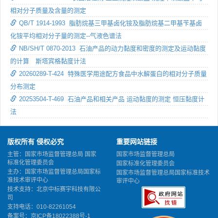
相对分子质量及含量的测定
QB/T 1914-1993 脂肪烷基三甲基卤化铵及脂肪烷基二甲基苄基卤
化铵平均相对分子量的测定--气液色谱法
NB/SH/T 0870-2013 石油产品的动力黏度和密度的测定及运动黏度
的计算 斯塔宾格黏度计法
20260289-T-424 特殊医学用途配方食品中水解蛋白的相对分子质量
分布测定
20253504-T-469 石油产品和相关产品 运动黏度的测定 恒压黏度计
法
版权所有 侵权必究
重要网站链接
主管：国家市场监督管理总局 国家
国家市场监督管理总局
标准化管理委员会
国家标准化管理委员会
主办：国家市场监督管理总局国家标
国家市场监督管理总局国家标准技术
准技术审评中心
审评中心
技术支持：北京中标赛宇科技有限公
司
支持电话：010-82261054
备案号：
京ICP备18022388号-1