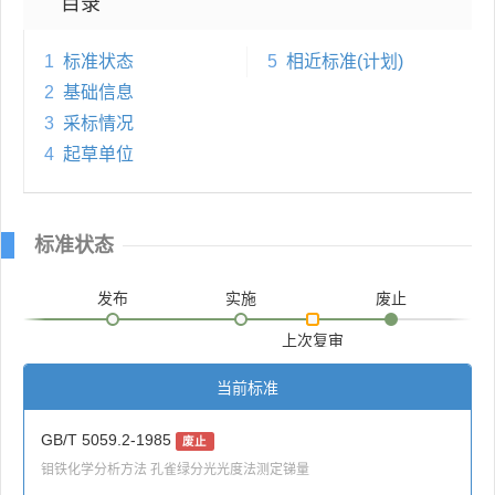
目录
1
标准状态
5
相近标准(计划)
2
基础信息
3
采标情况
4
起草单位
标准状态
发布
实施
废止
上次复审
当前标准
GB/T 5059.2-1985
废止
钼铁化学分析方法 孔雀绿分光光度法测定锑量