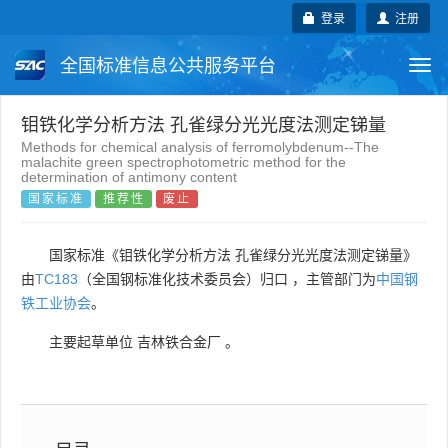
登录
注册
全国标准信息公共服务平台
Togg
navi
国家标准
行业标准
地方标准
钼铁化学分析方法 孔雀绿分光光度法测定锑量
Methods for chemical analysis of ferromolybdenum--The
malachite green spectrophotometric method for the
团体标准
企业标准
国际标准
determination of antimony content
国家标准
推荐性
废止
国外标准
技术委员会
国家标准《钼铁化学分析方法 孔雀绿分光光度法测定锑量》
由
TC183
（全国钢标准化技术委员会）归口 ，主管部门为
中国钢
铁工业协会
。
主要起草单位
吉林铁合金厂
。